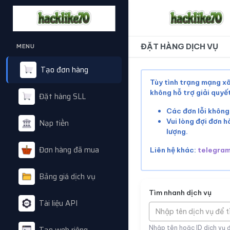
ĐẶT HÀNG DỊCH VỤ
MENU
Tạo đơn hàng
Tùy tình trạng mạng xã
không hỗ trợ giải quy
Đặt hàng SLL
Các đơn lỗi không
Vui lòng đợi đơn h
Nạp tiền
lượng.
Đơn hàng đã mua
Liên hệ khác:
telegra
Bảng giá dịch vụ
Tìm nhanh dịch vụ
Tài liệu API
Nhập tên dịch vụ để 
Nhập tên hoặc ID dịch vụ 