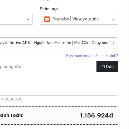
Phân loại
Youtube | View youtube
w ytb Native ADS - Nguồn Ads Mxh khác | Min 40k | Chạy sau 1-24h | Cấm 
Bạn muốn mua 1 lần nhiều link?
Dán
:
100000000
1.156.924đ
hanh toán: