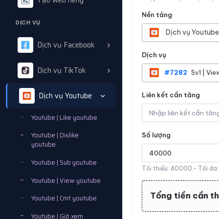
Tạo web riêng
Nền tảng
DỊCH VỤ
Dịch vụ Youtube
Dịch vụ Facebook
Dịch vụ
Dịch vụ TikTok
#7282
Sv1 | Vie
Dịch vụ Youtube
Liên kết cần tăng
Youtube | Like youtube
Youtube | Dislike
Số lượng
youtube
Youtube | Sub youtube
Tối thiểu:
40000
- Tối đa
Youtube | View youtube
Tổng tiền cần t
Youtube | Cmt youtube
Youtube | Giờ xem