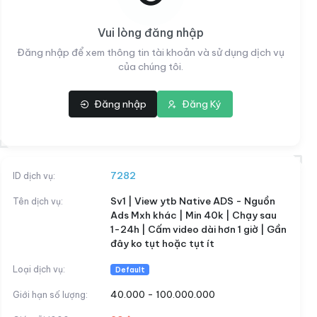
Vui lòng đăng nhập
Đăng nhập để xem thông tin tài khoản và sử dụng dịch vụ
của chúng tôi.
Đăng nhập
Đăng Ký
video dài hơn 1 giờ | Gần đây ko tụt hoặc tụt ít
29đ
7282
ID dịch vụ:
Sv1 | View ytb Native ADS - Nguồn
Tên dịch vụ:
Ads Mxh khác | Min 40k | Chạy sau
1-24h | Cấm video dài hơn 1 giờ | Gần
đây ko tụt hoặc tụt ít
Loại dịch vụ:
Default
40.000 - 100.000.000
Giới hạn số lượng: