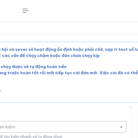
 hội và sever sẽ hoạt động ổn định hoặc phải chờ, nạp ít test số 
ết các vấn đề chạy chậm hoặc đơn chưa chạy kịp
 chạy được sẽ tự động hoàn tiền
àng trước hoàn tất rồi mới tiếp tục cài đơn mới. Việc cài đè có th
m
tìm kiếm
để tìm kiếm nhanh và tự động chọn