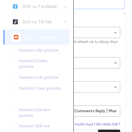
Dịch vụ Facebook
Dịch vụ TikTok
Tìm nhanh dịch vụ
Nhập tên dịch vụ để tìm kiếm
Dịch vụ Youtube
Nhập tên hoặc ID dịch vụ để tìm kiếm nhanh và tự động chọn
Youtube | Like youtube
Nền tảng
Youtube | Dislike
Dịch vụ Youtube
youtube
Phân loại
Youtube | Sub youtube
Youtube | Cmt youtube
Youtube | View youtube
Youtube | Cmt youtube
Dịch vụ
Youtube | Giờ xem
#7293
YouTube Custom Comments Reply | Max 10K | Video 
youtube
Liên kết cần tăng
Bạn muốn mua 1 lần nhiều link?
Youtube | Mắt live