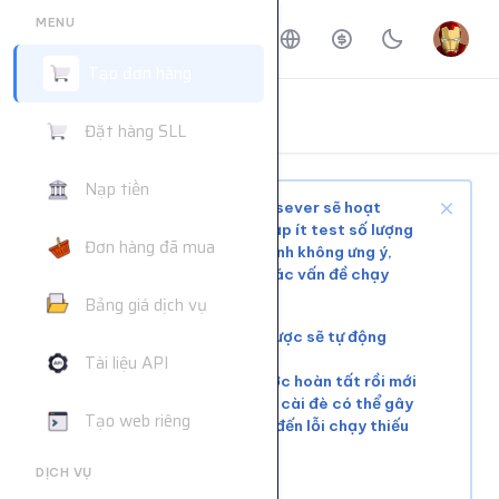
MENU
Tạo đơn hàng
ĐẶT HÀNG DỊCH VỤ
Đặt hàng SLL
Trang chủ
Đặt hàng dịch vụ
Nạp tiền
Tùy tình trạng mạng xã hội và sever sẽ hoạt
động ổn định hoặc phải chờ, nạp ít test số lượng
Đơn hàng đã mua
nhỏ trước khi mua nhiều để tránh không ưng ý,
web không hỗ trợ giải quyết các vấn đề chạy
chậm hoặc đơn chưa chạy kịp
Bảng giá dịch vụ
Các đơn lỗi không chạy được sẽ tự động
hoàn tiền
Tài liệu API
Vui lòng đợi đơn hàng trước hoàn tất rồi mới
tiếp tục cài đơn mới. Việc cài đè có thể gây
Tạo web riêng
xung đột tài nguyên, dẫn đến lỗi chạy thiếu
số lượng.
DỊCH VỤ
Liên hệ khác:
telegram