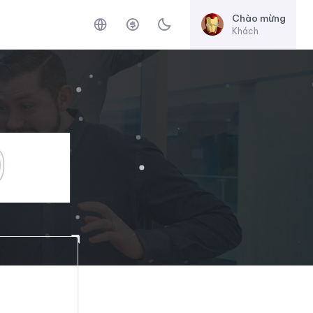
Chào mừng
Khách