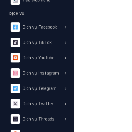
Tạo web riêng
DỊCH VỤ
Dịch vụ Facebook
Dịch vụ TikTok
Dịch vụ Youtube
Dịch vụ Instagram
Dịch vụ Telegram
Dịch vụ Twitter
Dịch vụ Threads