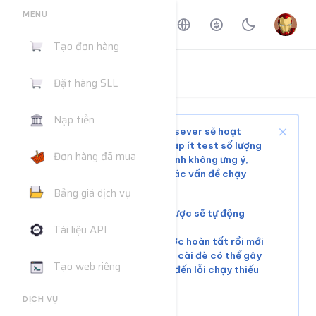
MENU
Tạo đơn hàng
ĐẶT HÀNG DỊCH VỤ
Đặt hàng SLL
Trang chủ
Đặt hàng dịch vụ
Nạp tiền
Tùy tình trạng mạng xã hội và sever sẽ hoạt
động ổn định hoặc phải chờ, nạp ít test số lượng
Đơn hàng đã mua
nhỏ trước khi mua nhiều để tránh không ưng ý,
web không hỗ trợ giải quyết các vấn đề chạy
chậm hoặc đơn chưa chạy kịp
Bảng giá dịch vụ
Các đơn lỗi không chạy được sẽ tự động
hoàn tiền
Tài liệu API
Vui lòng đợi đơn hàng trước hoàn tất rồi mới
tiếp tục cài đơn mới. Việc cài đè có thể gây
Tạo web riêng
xung đột tài nguyên, dẫn đến lỗi chạy thiếu
số lượng.
DỊCH VỤ
Liên hệ khác:
telegram