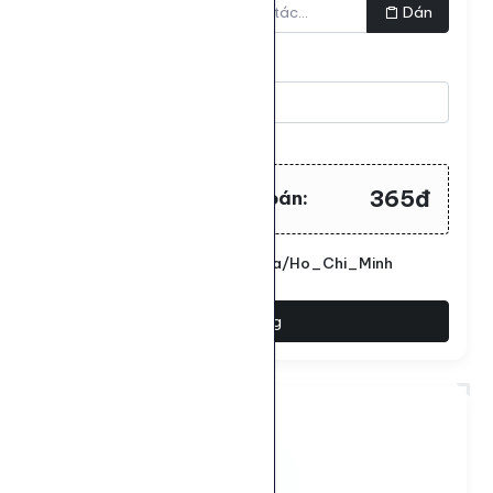
Dán
Số lượng
Tối thiểu:
30
- Tối đa:
10000
365đ
Tổng tiền cần thanh toán:
Đặt lịch chạy. Múi giờ: Asia/Ho_Chi_Minh
Đặt hàng