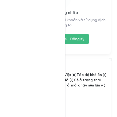
Vui lòng đăng nhập
Đăng nhập để xem thông tin tài khoản và sử dụng dịch
vụ của chúng tôi.
Đăng nhập
Đăng Ký
6999
ID dịch vụ:
( Like Post Việt )( Tốc độ khá ổn )(
Tên dịch vụ:
Reel có thể lỗi )( Sẽ ở trạng thái
hoàn thành rồi mới chạy nên lưu ý )
Loại dịch vụ:
Default
30 - 10.000
Giới hạn số lượng:
12đ
Giá mỗi 1000: