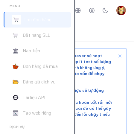
MENU
Tạo đơn hàng
ĐẶT HÀNG DỊCH VỤ
Đặt hàng SLL
Trang chủ
Đặt hàng dịch vụ
Nạp tiền
Tùy tình trạng mạng xã hội và sever sẽ hoạt
động ổn định hoặc phải chờ, nạp ít test số lượng
Đơn hàng đã mua
nhỏ trước khi mua nhiều để tránh không ưng ý,
web không hỗ trợ giải quyết các vấn đề chạy
chậm hoặc đơn chưa chạy kịp
Bảng giá dịch vụ
Các đơn lỗi không chạy được sẽ tự động
hoàn tiền
Tài liệu API
Vui lòng đợi đơn hàng trước hoàn tất rồi mới
tiếp tục cài đơn mới. Việc cài đè có thể gây
Tạo web riêng
xung đột tài nguyên, dẫn đến lỗi chạy thiếu
số lượng.
DỊCH VỤ
Liên hệ khác:
telegram