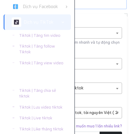
Dịch vụ Facebook
Dịch vụ TikTok
Tìm nhanh dịch vụ
Nhập tên dịch vụ để tìm kiếm
Tiktok | Tăng tim video
Nhập tên hoặc ID dịch vụ để tìm kiếm nhanh và tự động chọn
Tiktok | Tăng follow
Tiktok
Nền tảng
Tiktok | Tăng view video
Dịch vụ TikTok
Tiktok | Tăng bình luận
Phân loại
tiktok
Tiktok | Tăng bình luận tiktok
Tiktok | Tăng chia sẻ
tiktok
Dịch vụ
Tiktok | Lưu video tiktok
#7183
Bình luận video Tiktok, tài nguyên Việt ( 200-2000
Tiktok | Live tiktok
Liên kết cần tăng
Bạn muốn mua 1 lần nhiều link?
Tiktok | Like tháng tiktok