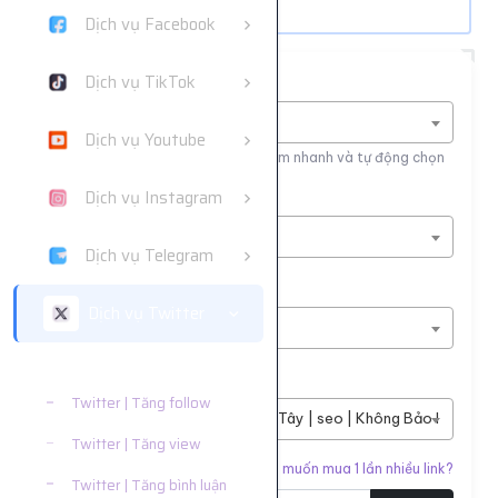
Dịch vụ Facebook
Dịch vụ TikTok
Tìm nhanh dịch vụ
Nhập tên dịch vụ để tìm kiếm
Dịch vụ Youtube
Nhập tên hoặc ID dịch vụ để tìm kiếm nhanh và tự động chọn
Dịch vụ Instagram
Nền tảng
Dịch vụ Twitter
Dịch vụ Telegram
Phân loại
Dịch vụ Twitter
Twitter | Tăng like
Twitter | Tăng like
Dịch vụ
Twitter | Tăng follow
#7353
Sv1 | Like Twitter Tây | seo | Không Bảo Hành | Nê
Twitter | Tăng view
Liên kết cần tăng
Bạn muốn mua 1 lần nhiều link?
Twitter | Tăng bình luận