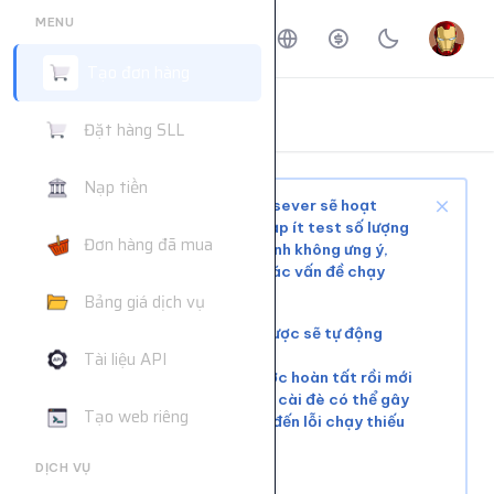
MENU
Tạo đơn hàng
ĐẶT HÀNG DỊCH VỤ
Đặt hàng SLL
Trang chủ
Đặt hàng dịch vụ
Nạp tiền
Tùy tình trạng mạng xã hội và sever sẽ hoạt
động ổn định hoặc phải chờ, nạp ít test số lượng
Đơn hàng đã mua
nhỏ trước khi mua nhiều để tránh không ưng ý,
web không hỗ trợ giải quyết các vấn đề chạy
chậm hoặc đơn chưa chạy kịp
Bảng giá dịch vụ
Các đơn lỗi không chạy được sẽ tự động
hoàn tiền
Tài liệu API
Vui lòng đợi đơn hàng trước hoàn tất rồi mới
tiếp tục cài đơn mới. Việc cài đè có thể gây
Tạo web riêng
xung đột tài nguyên, dẫn đến lỗi chạy thiếu
số lượng.
DỊCH VỤ
Liên hệ khác:
telegram