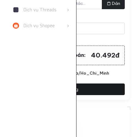
Dán
Dịch vụ Threads
Số lượng
Dịch vụ Shopee
Tối thiểu:
100
- Tối đa:
1000000
40.492đ
Tổng tiền cần thanh toán:
Đặt lịch chạy. Múi giờ: Asia/Ho_Chi_Minh
Đặt hàng