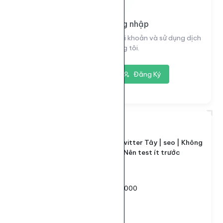
Vui lòng đăng nhập
Đăng nhập để xem thông tin tài khoản và sử dụng dịch
vụ của chúng tôi.
Đăng nhập
Đăng Ký
7353
ID dịch vụ:
Sv1 | Like Twitter Tây | seo | Không
Tên dịch vụ:
Bảo Hành | Nên test ít trước
Loại dịch vụ:
Default
100 - 1.000.000
Giới hạn số lượng:
405đ
Giá mỗi 1000: