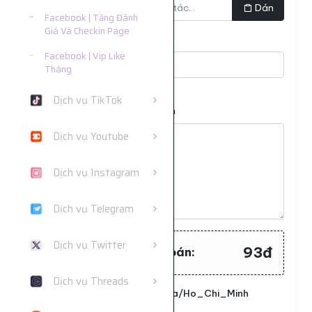
Dán
Facebook | Tăng Đánh
Giá Và Checkin Page
Số lượng
Facebook | Vip Like
Tháng
Tối thiểu:
5
- Tối đa:
5000
Dịch vụ TikTok
Nhập mỗi dòng là một bình luận
Dịch vụ Youtube
Dịch vụ Instagram
Dịch vụ Telegram
Dịch vụ Twitter
93đ
Tổng tiền cần thanh toán:
Dịch vụ Threads
Đặt lịch chạy. Múi giờ: Asia/Ho_Chi_Minh