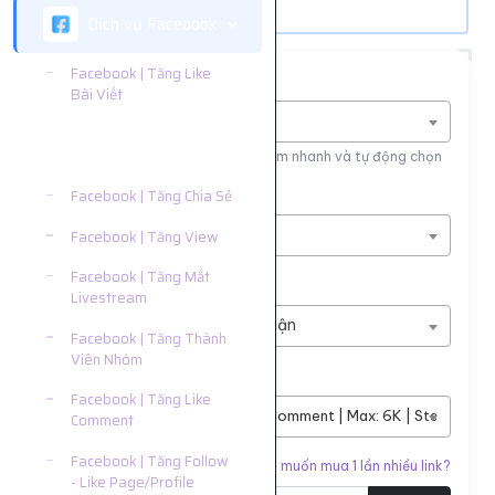
Dịch vụ Facebook
Facebook | Tăng Like
Tìm nhanh dịch vụ
Bài Viết
Nhập tên dịch vụ để tìm kiếm
Facebook | Tăng Bình
Luận
Nhập tên hoặc ID dịch vụ để tìm kiếm nhanh và tự động chọn
Nền tảng
Facebook | Tăng Chia Sẻ
Dịch vụ Facebook
Facebook | Tăng View
Facebook | Tăng Mắt
Phân loại
Livestream
Facebook | Tăng Bình Luận
Facebook | Tăng Thành
Viên Nhóm
Dịch vụ
Facebook | Tăng Like
#8548
Facebook Post Comment | Max: 6K | Start: 0-5 
Comment
Facebook | Tăng Follow
Liên kết cần tăng
Bạn muốn mua 1 lần nhiều link?
- Like Page/Profile