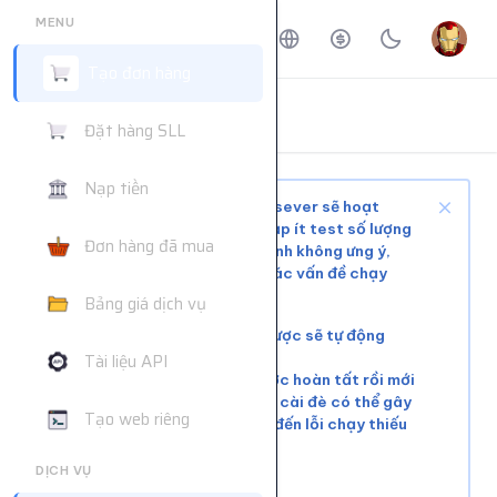
MENU
Tạo đơn hàng
ĐẶT HÀNG DỊCH VỤ
Đặt hàng SLL
Trang chủ
Đặt hàng dịch vụ
Nạp tiền
Tùy tình trạng mạng xã hội và sever sẽ hoạt
động ổn định hoặc phải chờ, nạp ít test số lượng
Đơn hàng đã mua
nhỏ trước khi mua nhiều để tránh không ưng ý,
web không hỗ trợ giải quyết các vấn đề chạy
chậm hoặc đơn chưa chạy kịp
Bảng giá dịch vụ
Các đơn lỗi không chạy được sẽ tự động
hoàn tiền
Tài liệu API
Vui lòng đợi đơn hàng trước hoàn tất rồi mới
tiếp tục cài đơn mới. Việc cài đè có thể gây
Tạo web riêng
xung đột tài nguyên, dẫn đến lỗi chạy thiếu
số lượng.
DỊCH VỤ
Liên hệ khác:
telegram