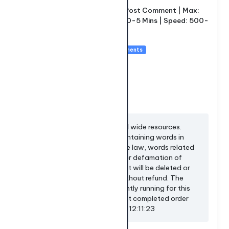
Facebook Post Comment | Max:
Tên dịch vụ:
6K | Start: 0-5 Mins | Speed: 500-
1K/D ❎
Loại dịch vụ:
Custom Comments
5 - 5.000
Giới hạn số lượng:
93đ
Giá mỗi 1000:
Mô tả dịch vụ:
Increase comments and world wide resources.
Please do not use content containing words in
areas that violate Vietnamese law, words related
to politics, distortion, fraud, or defamation of
others. If violated, the content will be deleted or
the order will be canceled, without refund. The
total quantity of orders currently running for this
service is: 575 The most recent completed order
was created at: 2026/08/08 12:11:23