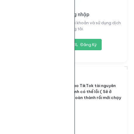
Vui lòng đăng nhập
Đăng nhập để xem thông tin tài khoản và sử dụng dịch
vụ của chúng tôi.
Đăng nhập
Đăng Ký
7144
ID dịch vụ:
Sv1 Tim Video TikTok tài nguyên
Tên dịch vụ:
Việt Nam, ảnh có thể lỗi ( Sẽ ở
trạng thái hoàn thành rồi mới chạy
nên lưu ý )
Loại dịch vụ:
Default
50 - 10.000
Giới hạn số lượng: