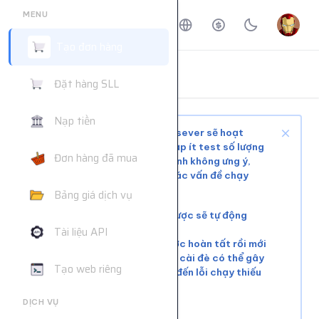
MENU
Tạo đơn hàng
ĐẶT HÀNG DỊCH VỤ
Đặt hàng SLL
Trang chủ
Đặt hàng dịch vụ
Nạp tiền
Tùy tình trạng mạng xã hội và sever sẽ hoạt
động ổn định hoặc phải chờ, nạp ít test số lượng
Đơn hàng đã mua
nhỏ trước khi mua nhiều để tránh không ưng ý,
web không hỗ trợ giải quyết các vấn đề chạy
chậm hoặc đơn chưa chạy kịp
Bảng giá dịch vụ
Các đơn lỗi không chạy được sẽ tự động
hoàn tiền
Tài liệu API
Vui lòng đợi đơn hàng trước hoàn tất rồi mới
tiếp tục cài đơn mới. Việc cài đè có thể gây
Tạo web riêng
xung đột tài nguyên, dẫn đến lỗi chạy thiếu
số lượng.
DỊCH VỤ
Liên hệ khác:
telegram