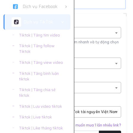
Dịch vụ Facebook
Dịch vụ TikTok
Tìm nhanh dịch vụ
Nhập tên dịch vụ để tìm kiếm
Tiktok | Tăng tim video
Nhập tên hoặc ID dịch vụ để tìm kiếm nhanh và tự động chọn
Tiktok | Tăng follow
Tiktok
Nền tảng
Tiktok | Tăng view video
Dịch vụ TikTok
Tiktok | Tăng bình luận
Phân loại
tiktok
Tiktok | Tăng tim video
Tiktok | Tăng chia sẻ
tiktok
Dịch vụ
Tiktok | Lưu video tiktok
#7144
Sv1 Tim Video TikTok tài nguyên Việt Nam, ảnh có th
Tiktok | Live tiktok
Liên kết cần tăng
Bạn muốn mua 1 lần nhiều link?
Tiktok | Like tháng tiktok