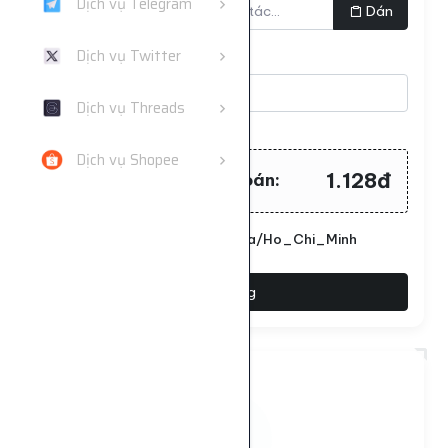
Dịch vụ Telegram
Dán
Dịch vụ Twitter
Số lượng
Dịch vụ Threads
Tối thiểu:
10
- Tối đa:
10000
Dịch vụ Shopee
1.128đ
Tổng tiền cần thanh toán:
Đặt lịch chạy. Múi giờ: Asia/Ho_Chi_Minh
Đặt hàng