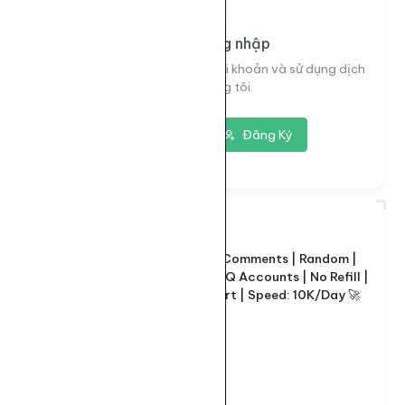
Vui lòng đăng nhập
Đăng nhập để xem thông tin tài khoản và sử dụng dịch
vụ của chúng tôi.
Đăng nhập
Đăng Ký
7257
ID dịch vụ:
Instagram Comments | Random |
Tên dịch vụ:
Max 10K | HQ Accounts | No Refill |
Instant Start | Speed: 10K/Day 🚀
Loại dịch vụ:
Default
10 - 10.000
Giới hạn số lượng:
113đ
Giá mỗi 1000: