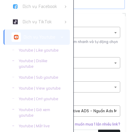
Dịch vụ Facebook
Dịch vụ TikTok
Tìm nhanh dịch vụ
Nhập tên dịch vụ để tìm kiếm
Dịch vụ Youtube
Nhập tên hoặc ID dịch vụ để tìm kiếm nhanh và tự động chọn
Youtube | Like youtube
Nền tảng
Youtube | Dislike
Dịch vụ Youtube
youtube
Phân loại
Youtube | Sub youtube
Youtube | View youtube
Youtube | View youtube
Youtube | Cmt youtube
Dịch vụ
Youtube | Giờ xem
#7282
Sv1 | View ytb Native ADS - Nguồn Ads Mxh khác |
youtube
Liên kết cần tăng
Bạn muốn mua 1 lần nhiều link?
Youtube | Mắt live