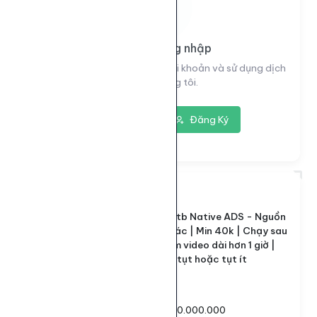
Vui lòng đăng nhập
Đăng nhập để xem thông tin tài khoản và sử dụng dịch
vụ của chúng tôi.
Đăng nhập
Đăng Ký
7282
ID dịch vụ:
Sv1 | View ytb Native ADS - Nguồn
Tên dịch vụ:
Ads Mxh khác | Min 40k | Chạy sau
1-24h | Cấm video dài hơn 1 giờ |
Gần đây ko tụt hoặc tụt ít
Loại dịch vụ:
Default
40.000 - 100.000.000
Giới hạn số lượng: