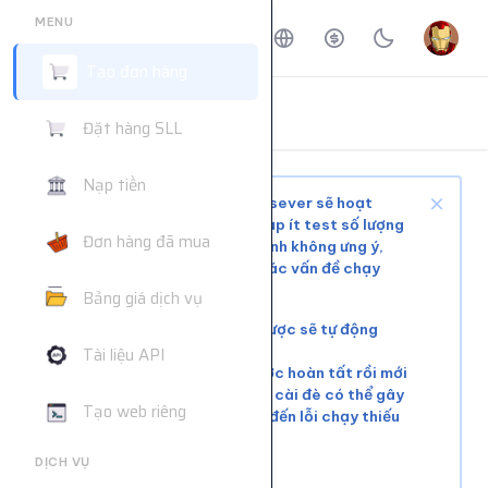
MENU
Tạo đơn hàng
ĐẶT HÀNG DỊCH VỤ
Đặt hàng SLL
Trang chủ
Đặt hàng dịch vụ
Nạp tiền
Tùy tình trạng mạng xã hội và sever sẽ hoạt
động ổn định hoặc phải chờ, nạp ít test số lượng
Đơn hàng đã mua
nhỏ trước khi mua nhiều để tránh không ưng ý,
web không hỗ trợ giải quyết các vấn đề chạy
chậm hoặc đơn chưa chạy kịp
Bảng giá dịch vụ
Các đơn lỗi không chạy được sẽ tự động
hoàn tiền
Tài liệu API
Vui lòng đợi đơn hàng trước hoàn tất rồi mới
tiếp tục cài đơn mới. Việc cài đè có thể gây
Tạo web riêng
xung đột tài nguyên, dẫn đến lỗi chạy thiếu
số lượng.
DỊCH VỤ
Liên hệ khác:
telegram