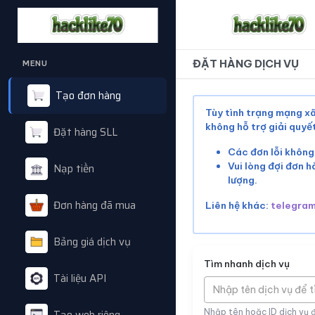
ĐẶT HÀNG DỊCH VỤ
MENU
Tạo đơn hàng
Tùy tình trạng mạng xã
không hỗ trợ giải quy
Đặt hàng SLL
Các đơn lỗi không
Vui lòng đợi đơn h
Nạp tiền
lượng.
Đơn hàng đã mua
Liên hệ khác:
telegra
Bảng giá dịch vụ
Tìm nhanh dịch vụ
Tài liệu API
Nhập tên dịch vụ để 
Nhập tên hoặc ID dịch vụ 