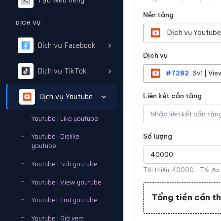
Tạo web riêng
Nền tảng
DỊCH VỤ
Dịch vụ Youtube
Dịch vụ Facebook
Dịch vụ
Dịch vụ TikTok
#7282
Sv1 | Vie
Dịch vụ Youtube
Liên kết cần tăng
Youtube | Like youtube
Youtube | Dislike
Số lượng
youtube
Youtube | Sub youtube
Tối thiểu:
40000
- Tối đa
Youtube | View youtube
Tổng tiền cần t
Youtube | Cmt youtube
Youtube | Giờ xem