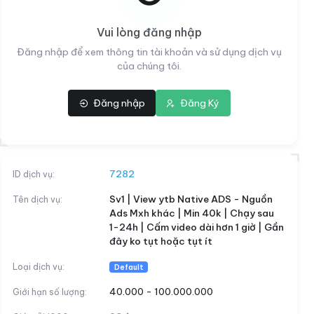
Vui lòng đăng nhập
Đăng nhập để xem thông tin tài khoản và sử dụng dịch vụ
của chúng tôi.
Đăng nhập
Đăng Ký
video dài hơn 1 giờ | Gần đây ko tụt hoặc tụt ít
29đ
7282
ID dịch vụ:
Sv1 | View ytb Native ADS - Nguồn
Tên dịch vụ:
Ads Mxh khác | Min 40k | Chạy sau
1-24h | Cấm video dài hơn 1 giờ | Gần
đây ko tụt hoặc tụt ít
Loại dịch vụ:
Default
40.000 - 100.000.000
Giới hạn số lượng: