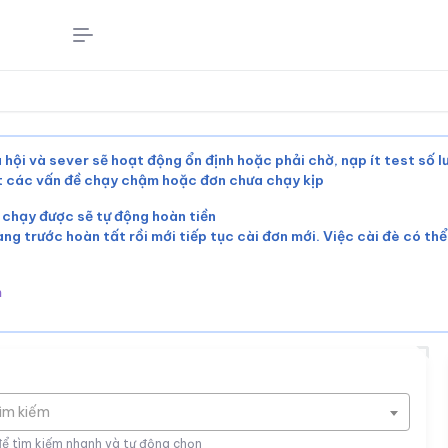
 hội và sever sẽ hoạt động ổn định hoặc phải chờ, nạp ít test số 
ết các vấn đề chạy chậm hoặc đơn chưa chạy kịp
 chạy được sẽ tự động hoàn tiền
àng trước hoàn tất rồi mới tiếp tục cài đơn mới. Việc cài đè có th
m
tìm kiếm
để tìm kiếm nhanh và tự động chọn