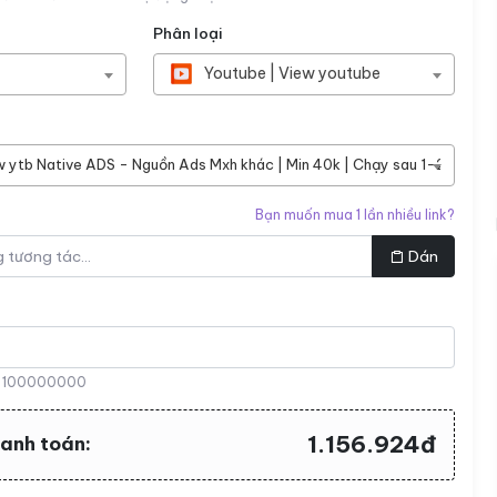
Phân loại
Youtube | View youtube
w ytb Native ADS - Nguồn Ads Mxh khác | Min 40k | Chạy sau 1-24h | Cấm 
Bạn muốn mua 1 lần nhiều link?
Dán
:
100000000
1.156.924đ
hanh toán: