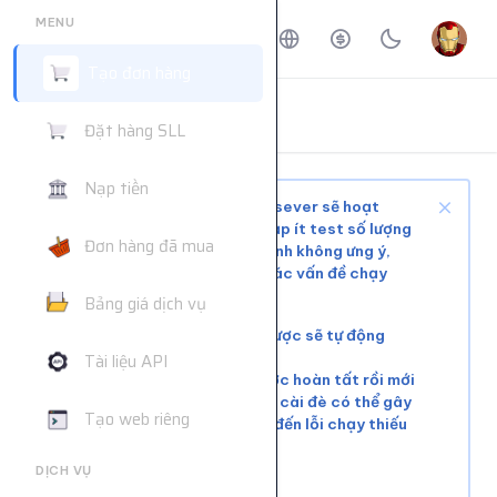
MENU
Tạo đơn hàng
ĐẶT HÀNG DỊCH VỤ
Đặt hàng SLL
Trang chủ
Đặt hàng dịch vụ
Nạp tiền
Tùy tình trạng mạng xã hội và sever sẽ hoạt
động ổn định hoặc phải chờ, nạp ít test số lượng
Đơn hàng đã mua
nhỏ trước khi mua nhiều để tránh không ưng ý,
web không hỗ trợ giải quyết các vấn đề chạy
chậm hoặc đơn chưa chạy kịp
Bảng giá dịch vụ
Các đơn lỗi không chạy được sẽ tự động
hoàn tiền
Tài liệu API
Vui lòng đợi đơn hàng trước hoàn tất rồi mới
tiếp tục cài đơn mới. Việc cài đè có thể gây
Tạo web riêng
xung đột tài nguyên, dẫn đến lỗi chạy thiếu
số lượng.
DỊCH VỤ
Liên hệ khác:
telegram