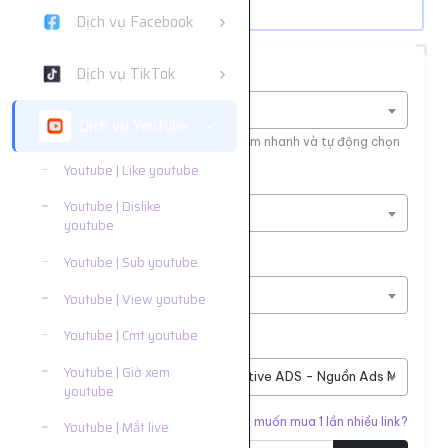
Dịch vụ Facebook
Dịch vụ TikTok
Tìm nhanh dịch vụ
Nhập tên dịch vụ để tìm kiếm
Dịch vụ Youtube
Nhập tên hoặc ID dịch vụ để tìm kiếm nhanh và tự động chọn
Youtube | Like youtube
Nền tảng
Youtube | Dislike
Dịch vụ Youtube
youtube
Phân loại
Youtube | Sub youtube
Youtube | View youtube
Youtube | View youtube
Youtube | Cmt youtube
Dịch vụ
Youtube | Giờ xem
#7282
Sv1 | View ytb Native ADS - Nguồn Ads Mxh khác |
youtube
Liên kết cần tăng
Bạn muốn mua 1 lần nhiều link?
Youtube | Mắt live