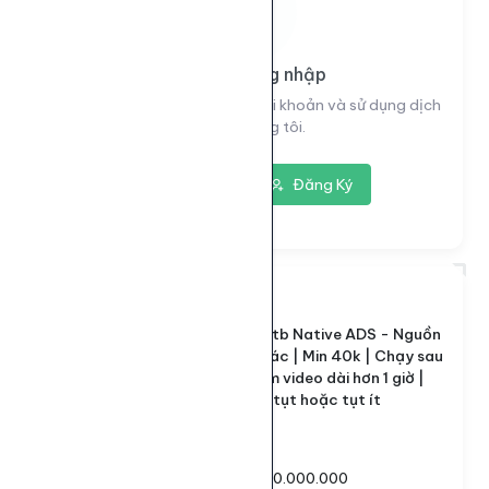
Vui lòng đăng nhập
Đăng nhập để xem thông tin tài khoản và sử dụng dịch
vụ của chúng tôi.
Đăng nhập
Đăng Ký
7282
ID dịch vụ:
Sv1 | View ytb Native ADS - Nguồn
Tên dịch vụ:
Ads Mxh khác | Min 40k | Chạy sau
1-24h | Cấm video dài hơn 1 giờ |
Gần đây ko tụt hoặc tụt ít
Loại dịch vụ:
Default
40.000 - 100.000.000
Giới hạn số lượng: