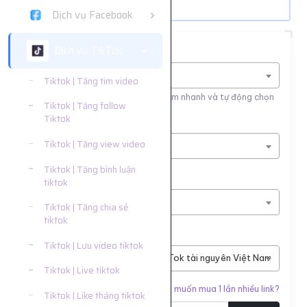
Dịch vụ Facebook
Dịch vụ TikTok
Tìm nhanh dịch vụ
Nhập tên dịch vụ để tìm kiếm
Tiktok | Tăng tim video
Nhập tên hoặc ID dịch vụ để tìm kiếm nhanh và tự động chọn
Tiktok | Tăng follow
Tiktok
Nền tảng
Tiktok | Tăng view video
Dịch vụ TikTok
Tiktok | Tăng bình luận
Phân loại
tiktok
Tiktok | Tăng tim video
Tiktok | Tăng chia sẻ
tiktok
Dịch vụ
Tiktok | Lưu video tiktok
#7144
Sv1 Tim Video TikTok tài nguyên Việt Nam, ảnh có th
Tiktok | Live tiktok
Liên kết cần tăng
Bạn muốn mua 1 lần nhiều link?
Tiktok | Like tháng tiktok