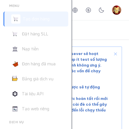
MENU
Tạo đơn hàng
ĐẶT HÀNG DỊCH VỤ
Đặt hàng SLL
Trang chủ
Đặt hàng dịch vụ
Nạp tiền
Tùy tình trạng mạng xã hội và sever sẽ hoạt
động ổn định hoặc phải chờ, nạp ít test số lượng
Đơn hàng đã mua
nhỏ trước khi mua nhiều để tránh không ưng ý,
web không hỗ trợ giải quyết các vấn đề chạy
chậm hoặc đơn chưa chạy kịp
Bảng giá dịch vụ
Các đơn lỗi không chạy được sẽ tự động
hoàn tiền
Tài liệu API
Vui lòng đợi đơn hàng trước hoàn tất rồi mới
tiếp tục cài đơn mới. Việc cài đè có thể gây
Tạo web riêng
xung đột tài nguyên, dẫn đến lỗi chạy thiếu
số lượng.
DỊCH VỤ
Liên hệ khác:
telegram