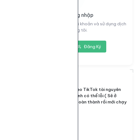
Vui lòng đăng nhập
Đăng nhập để xem thông tin tài khoản và sử dụng dịch
vụ của chúng tôi.
Đăng nhập
Đăng Ký
7144
ID dịch vụ:
Sv1 Tim Video TikTok tài nguyên
Tên dịch vụ:
Việt Nam, ảnh có thể lỗi ( Sẽ ở
trạng thái hoàn thành rồi mới chạy
nên lưu ý )
Loại dịch vụ:
Default
50 - 10.000
Giới hạn số lượng: