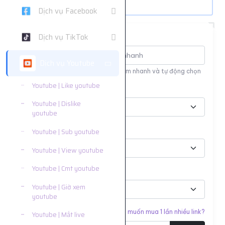
Dịch vụ Facebook
Dịch vụ TikTok
Tìm nhanh dịch vụ
Dịch vụ Youtube
Nhập tên hoặc ID dịch vụ để tìm kiếm nhanh và tự động chọn
Youtube | Like youtube
Nền tảng
Youtube | Dislike
youtube
Phân loại
Youtube | Sub youtube
Youtube | View youtube
Youtube | Cmt youtube
Dịch vụ
Youtube | Giờ xem
youtube
Liên kết cần tăng
Bạn muốn mua 1 lần nhiều link?
Youtube | Mắt live