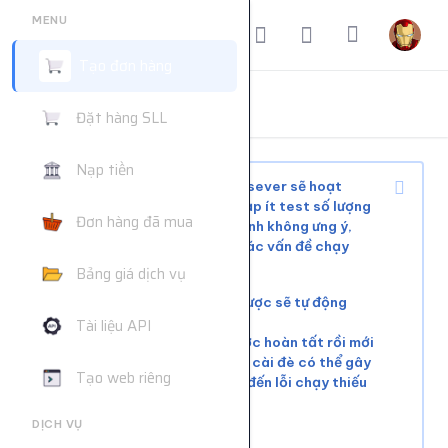
MENU
Tạo đơn hàng
ĐẶT HÀNG DỊCH VỤ
Đặt hàng SLL
Trang chủ
Đặt hàng dịch vụ
Nạp tiền
Tùy tình trạng mạng xã hội và sever sẽ hoạt
động ổn định hoặc phải chờ, nạp ít test số lượng
Đơn hàng đã mua
nhỏ trước khi mua nhiều để tránh không ưng ý,
web không hỗ trợ giải quyết các vấn đề chạy
chậm hoặc đơn chưa chạy kịp
Bảng giá dịch vụ
Các đơn lỗi không chạy được sẽ tự động
hoàn tiền
Tài liệu API
Vui lòng đợi đơn hàng trước hoàn tất rồi mới
tiếp tục cài đơn mới. Việc cài đè có thể gây
Tạo web riêng
xung đột tài nguyên, dẫn đến lỗi chạy thiếu
số lượng.
DỊCH VỤ
Liên hệ khác:
telegram