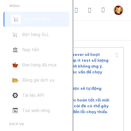
MENU
Tạo đơn hàng
ĐẶT HÀNG DỊCH VỤ
Đặt hàng SLL
Trang chủ
Đặt hàng dịch vụ
Nạp tiền
Tùy tình trạng mạng xã hội và sever sẽ hoạt
động ổn định hoặc phải chờ, nạp ít test số lượng
Đơn hàng đã mua
nhỏ trước khi mua nhiều để tránh không ưng ý,
web không hỗ trợ giải quyết các vấn đề chạy
chậm hoặc đơn chưa chạy kịp
Bảng giá dịch vụ
Các đơn lỗi không chạy được sẽ tự động
hoàn tiền
Tài liệu API
Vui lòng đợi đơn hàng trước hoàn tất rồi mới
tiếp tục cài đơn mới. Việc cài đè có thể gây
Tạo web riêng
xung đột tài nguyên, dẫn đến lỗi chạy thiếu
số lượng.
DỊCH VỤ
Liên hệ khác:
telegram