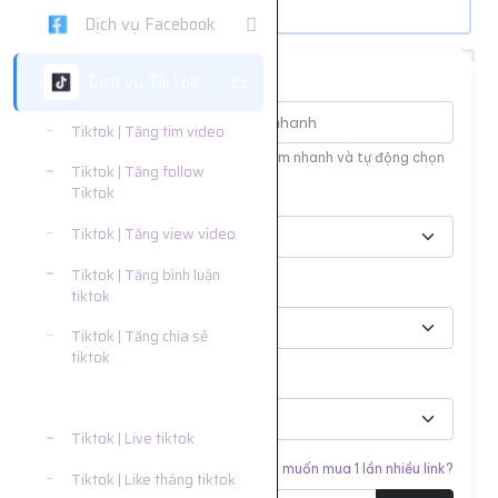
Dịch vụ Facebook
Dịch vụ TikTok
Tìm nhanh dịch vụ
Tiktok | Tăng tim video
Nhập tên hoặc ID dịch vụ để tìm kiếm nhanh và tự động chọn
Tiktok | Tăng follow
Tiktok
Nền tảng
Tiktok | Tăng view video
Tiktok | Tăng bình luận
Phân loại
tiktok
Tiktok | Tăng chia sẻ
tiktok
Dịch vụ
Tiktok | Lưu video tiktok
Tiktok | Live tiktok
Liên kết cần tăng
Bạn muốn mua 1 lần nhiều link?
Tiktok | Like tháng tiktok