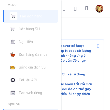
MENU
Tạo đơn hàng
ĐẶT HÀNG DỊCH VỤ
Đặt hàng SLL
Trang chủ
Đặt hàng dịch vụ
Nạp tiền
Tùy tình trạng mạng xã hội và sever sẽ hoạt
động ổn định hoặc phải chờ, nạp ít test số lượng
Đơn hàng đã mua
nhỏ trước khi mua nhiều để tránh không ưng ý,
web không hỗ trợ giải quyết các vấn đề chạy
chậm hoặc đơn chưa chạy kịp
Bảng giá dịch vụ
Các đơn lỗi không chạy được sẽ tự động
hoàn tiền
Tài liệu API
Vui lòng đợi đơn hàng trước hoàn tất rồi mới
tiếp tục cài đơn mới. Việc cài đè có thể gây
Tạo web riêng
xung đột tài nguyên, dẫn đến lỗi chạy thiếu
số lượng.
DỊCH VỤ
Liên hệ khác:
telegram