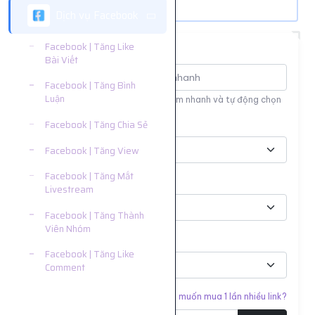
Dịch vụ Facebook
Facebook | Tăng Like
Tìm nhanh dịch vụ
Bài Viết
Facebook | Tăng Bình
Luận
Nhập tên hoặc ID dịch vụ để tìm kiếm nhanh và tự động chọn
Nền tảng
Facebook | Tăng Chia Sẻ
Facebook | Tăng View
Facebook | Tăng Mắt
Phân loại
Livestream
Facebook | Tăng Thành
Viên Nhóm
Dịch vụ
Facebook | Tăng Like
Comment
Facebook | Tăng Follow
Liên kết cần tăng
Bạn muốn mua 1 lần nhiều link?
- Like Page/Profile