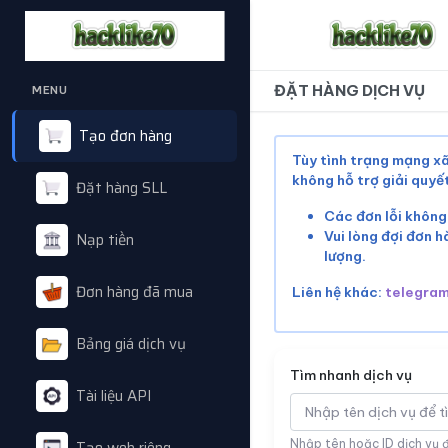
ĐẶT HÀNG DỊCH VỤ
MENU
Tạo đơn hàng
Tùy tình trạng mạng xã
không hỗ trợ giải quy
Đặt hàng SLL
Các đơn lỗi không
Vui lòng đợi đơn h
Nạp tiền
lượng.
Đơn hàng đã mua
Liên hệ khác:
telegra
Bảng giá dịch vụ
Tìm nhanh dịch vụ
Tài liệu API
Nhập tên hoặc ID dịch vụ 