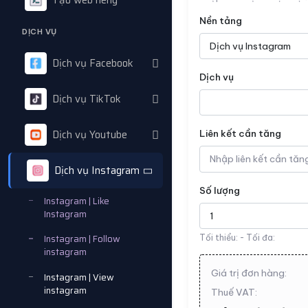
Tạo web riêng
Nền tảng
DỊCH VỤ
Dịch vụ Facebook
Dịch vụ
Dịch vụ TikTok
Dịch vụ Youtube
Liên kết cần tăng
Dịch vụ Instagram
Số lượng
Instagram | Like
Instagram
Instagram | Follow
Tối thiểu:
- Tối đa:
instagram
Giá trị đơn hàng:
Instagram | View
instagram
Thuế VAT: