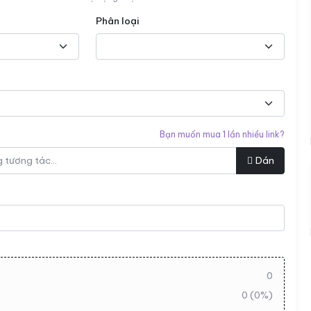
Phân loại
Bạn muốn mua 1 lần nhiều link?
Dán
0
0
(
0
%)