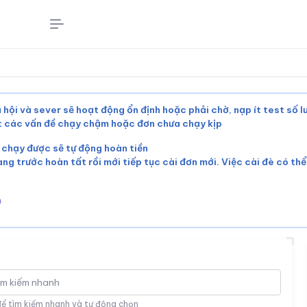
 hội và sever sẽ hoạt động ổn định hoặc phải chờ, nạp ít test số 
ết các vấn đề chạy chậm hoặc đơn chưa chạy kịp
 chạy được sẽ tự động hoàn tiền
àng trước hoàn tất rồi mới tiếp tục cài đơn mới. Việc cài đè có th
m
để tìm kiếm nhanh và tự động chọn