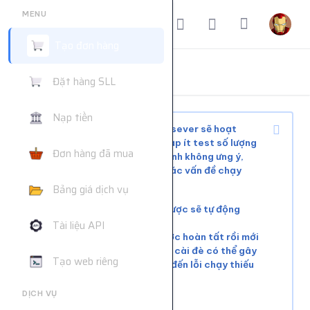
MENU
Tạo đơn hàng
ĐẶT HÀNG DỊCH VỤ
Đặt hàng SLL
Trang chủ
Đặt hàng dịch vụ
Nạp tiền
Tùy tình trạng mạng xã hội và sever sẽ hoạt
động ổn định hoặc phải chờ, nạp ít test số lượng
Đơn hàng đã mua
nhỏ trước khi mua nhiều để tránh không ưng ý,
web không hỗ trợ giải quyết các vấn đề chạy
chậm hoặc đơn chưa chạy kịp
Bảng giá dịch vụ
Các đơn lỗi không chạy được sẽ tự động
hoàn tiền
Tài liệu API
Vui lòng đợi đơn hàng trước hoàn tất rồi mới
tiếp tục cài đơn mới. Việc cài đè có thể gây
Tạo web riêng
xung đột tài nguyên, dẫn đến lỗi chạy thiếu
số lượng.
DỊCH VỤ
Liên hệ khác:
telegram