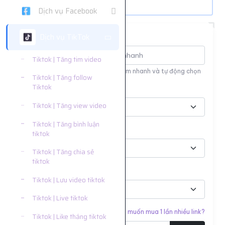
Dịch vụ Facebook
Dịch vụ TikTok
Tìm nhanh dịch vụ
Tiktok | Tăng tim video
Nhập tên hoặc ID dịch vụ để tìm kiếm nhanh và tự động chọn
Tiktok | Tăng follow
Tiktok
Nền tảng
Tiktok | Tăng view video
Tiktok | Tăng bình luận
Phân loại
tiktok
Tiktok | Tăng chia sẻ
tiktok
Dịch vụ
Tiktok | Lưu video tiktok
Tiktok | Live tiktok
Liên kết cần tăng
Bạn muốn mua 1 lần nhiều link?
Tiktok | Like tháng tiktok