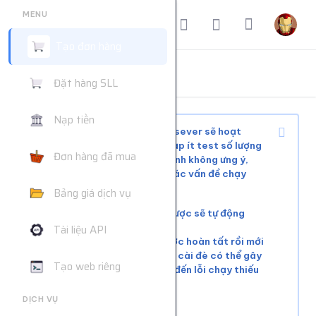
MENU
Tạo đơn hàng
ĐẶT HÀNG DỊCH VỤ
Đặt hàng SLL
Trang chủ
Đặt hàng dịch vụ
Nạp tiền
Tùy tình trạng mạng xã hội và sever sẽ hoạt
động ổn định hoặc phải chờ, nạp ít test số lượng
Đơn hàng đã mua
nhỏ trước khi mua nhiều để tránh không ưng ý,
web không hỗ trợ giải quyết các vấn đề chạy
chậm hoặc đơn chưa chạy kịp
Bảng giá dịch vụ
Các đơn lỗi không chạy được sẽ tự động
hoàn tiền
Tài liệu API
Vui lòng đợi đơn hàng trước hoàn tất rồi mới
tiếp tục cài đơn mới. Việc cài đè có thể gây
Tạo web riêng
xung đột tài nguyên, dẫn đến lỗi chạy thiếu
số lượng.
DỊCH VỤ
Liên hệ khác:
telegram