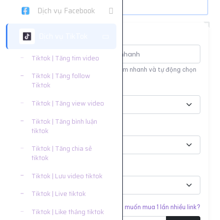
Dịch vụ Facebook
Dịch vụ TikTok
Tìm nhanh dịch vụ
Tiktok | Tăng tim video
Nhập tên hoặc ID dịch vụ để tìm kiếm nhanh và tự động chọn
Tiktok | Tăng follow
Tiktok
Nền tảng
Tiktok | Tăng view video
Tiktok | Tăng bình luận
Phân loại
tiktok
Tiktok | Tăng chia sẻ
tiktok
Dịch vụ
Tiktok | Lưu video tiktok
Tiktok | Live tiktok
Liên kết cần tăng
Bạn muốn mua 1 lần nhiều link?
Tiktok | Like tháng tiktok